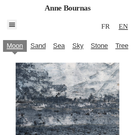
Anne Bournas
FR
EN
Moon
Sand
Sea
Sky
Stone
Tree