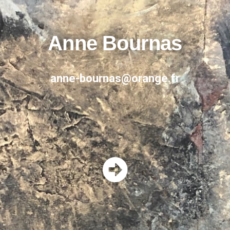
Anne Bournas
anne-bournas@orange.fr